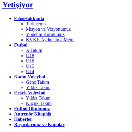
Yetişiyor
Hakkında
Kulüp
Tarihçemiz
Misyon ve Vizyonumuz
Yönetim Kurulumuz
KVKK Aydınlatma Metni
Futbol
A Takım
U18
U16
U15
U14
Kadın Voleybol
Genç Takım
Yıldız Takım
Erkek Voleybol
Yıldız Takım
Küçük Takım
Futbol Okulumuz
Antrenör Kitaplığı
Haberler
Başarılarımız ve Kupalar