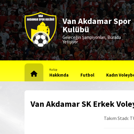
Van Akdamar Spor
Kulübü
Geleceğin Şampiyonları, Burada
Yetişiyor
Kulüp
Hakkında
Futbol
Kadın Voleyb
Van Akdamar SK Erkek Voley
Takım Stadı
: 