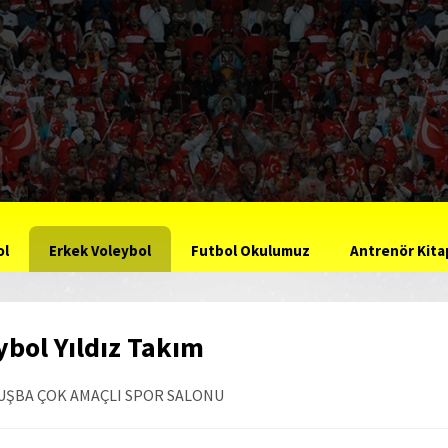
ol
Erkek Voleybol
Futbol Okulumuz
Antrenör Kitap
bol Yıldız Takım
TUŞBA ÇOK AMAÇLI SPOR SALONU