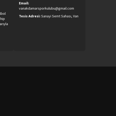
Email:
vanakdamarsporkulubu@gmail.com
tbol
Tesis Adresi:
Sanayi Semt Sahası, Van
ahip
arıyla