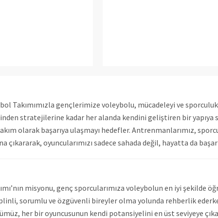
ybol Takımımızla gençlerimize voleybolu, mücadeleyi ve sporculuk 
nden stratejilerine kadar her alanda kendini geliştiren bir yapıya 
akım olarak başarıya ulaşmayı hedefler. Antrenmanlarımız, sporcun
lana çıkararak, oyuncularımızı sadece sahada değil, hayatta da başa
ımı’nın misyonu, genç sporcularımıza voleybolun en iyi şekilde öğ
iplinli, sorumlu ve özgüvenli bireyler olma yolunda rehberlik eder
bümüz, her bir oyuncusunun kendi potansiyelini en üst seviyeye çık