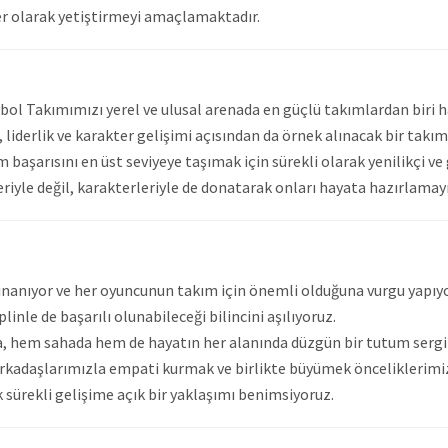
yler olarak yetiştirmeyi amaçlamaktadır.
bol Takımımızı yerel ve ulusal arenada en güçlü takımlardan biri 
iderlik ve karakter gelişimi açısından da örnek alınacak bir takım o
m başarısını en üst seviyeye taşımak için sürekli olarak yenilikçi 
riyle değil, karakterleriyle de donatarak onları hayata hazırlama
inanıyor ve her oyuncunun takım için önemli olduğuna vurgu yapıy
linle de başarılı olunabileceği bilincini aşılıyoruz.
yla, hem sahada hem de hayatın her alanında düzgün bir tutum sergi
rkadaşlarımızla empati kurmak ve birlikte büyümek önceliklerimi
sürekli gelişime açık bir yaklaşımı benimsiyoruz.